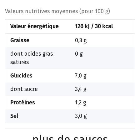
Valeurs nutritives moyennes (pour 100 g)
Valeur énergétique
126 kJ / 30 kcal
Graisse
0,3 g
dont acides gras
0 g
saturés
Glucides
7,0 g
dont sucre
3,4 g
Protéines
1,2 g
Sel
3,0 g
plus de sauces