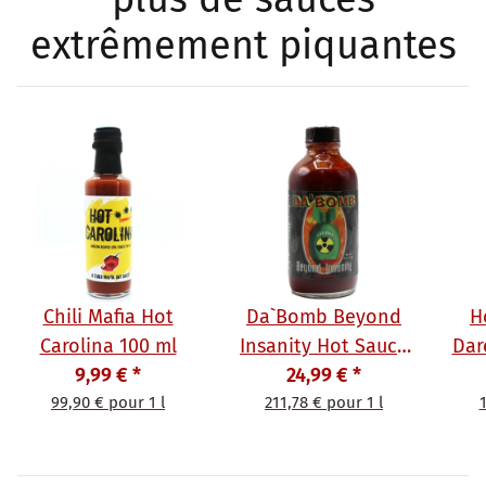
extrêmement piquantes
Chili Mafia Hot
Da`Bomb Beyond
H
Carolina 100 ml
Insanity Hot Sauce
Dar
9,99 €
*
24,99 €
118 ml
*
Chi
99,90 € pour 1 l
211,78 € pour 1 l