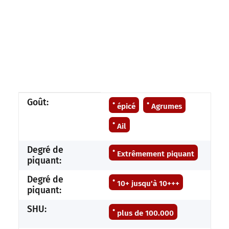
#productDetails.itemInformation#
#productDetails.itemValue#
Goût:
épicé
Agrumes
Ail
Degré de
Extrêmement piquant
piquant:
Degré de
10+ jusqu'à 10+++
piquant:
SHU:
plus de 100.000