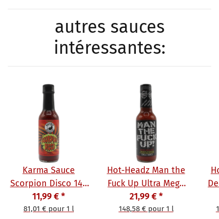
autres sauces
intéressantes:
Karma Sauce
Hot-Headz Man the
H
Scorpion Disco 148
Fuck Up Ultra Mega
De
11,99 €
ml
*
Hot Sauce 148 ml
21,99 €
*
81,01 € pour 1 l
148,58 € pour 1 l