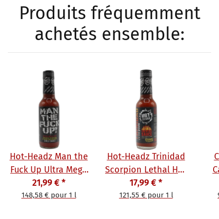
Produits fréquemment
achetés ensemble:
Hot-Headz Man the
Hot-Headz Trinidad
C
Fuck Up Ultra Mega
Scorpion Lethal Hot
C
Hot Sauce 148 ml
21,99 €
*
Chili-Sauce 148 ml
17,99 €
*
148,58 € pour 1 l
121,55 € pour 1 l