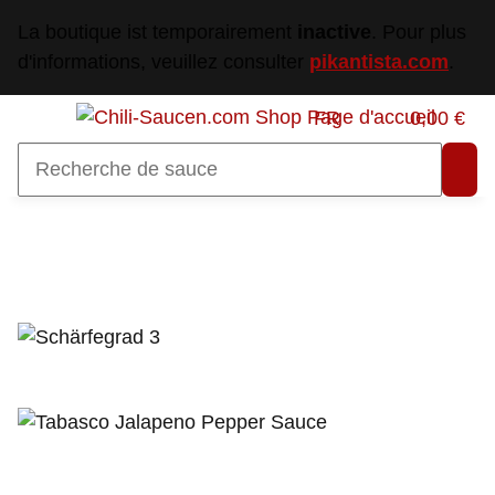
La boutique ist temporairement
inactive
. Pour plus
d'informations, veuillez consulter
pikantista.com
.
FR
0,00 €