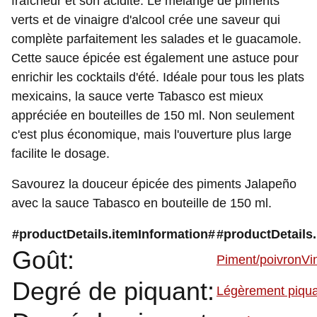
fraîcheur et son acidité. Le mélange de piments
verts et de vinaigre d'alcool crée une saveur qui
complète parfaitement les salades et le guacamole.
Cette sauce épicée est également une astuce pour
enrichir les cocktails d'été. Idéale pour tous les plats
mexicains, la sauce verte Tabasco est mieux
appréciée en bouteilles de 150 ml. Non seulement
c'est plus économique, mais l'ouverture plus large
facilite le dosage.
Savourez la douceur épicée des piments Jalapeño
avec la sauce Tabasco en bouteille de 150 ml.
#productDetails.itemInformation#
#productDetails
Goût:
Piment/poivron
Vi
Degré de piquant:
Légèrement piqu