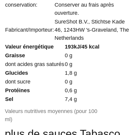
conservation:
Conserver au frais après
ouverture.
SureShot B.V., Stichtse Kade
Fabricant/Importeur:
46, 1243HW 's-Graveland, The
Netherlands
Valeur énergétique
193kJ/45 kcal
Graisse
0 g
dont acides gras saturés
0 g
Glucides
1,8 g
dont sucre
0 g
Protéines
0,6 g
Sel
7,4 g
Valeurs nutritives moyennes (pour 100
ml)
plus de sauces Tabasco