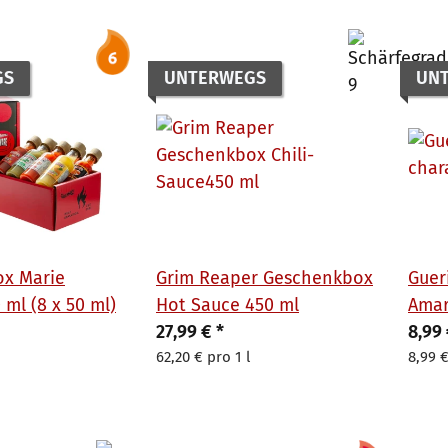
GS
UNTERWEGS
UN
x Marie
Grim Reaper Geschenkbox
Guer
 ml (8 x 50 ml)
Hot Sauce 450 ml
Amar
27,99 €
*
Sauc
8,99
62,20 € pro 1 l
8,99 