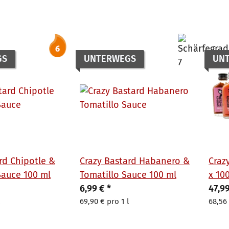
GS
UNTERWEGS
UN
rd Chipotle &
Crazy Bastard Habanero &
Craz
Sauce 100 ml
Tomatillo Sauce 100 ml
x 100
6,99 €
*
Sehr
47,9
69,90 € pro 1 l
68,56 