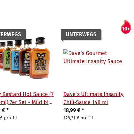
TERWEGS
UNTERWEGS
y Bastard Hot Sauce (7
Dave`s Ultimate Insanity
ml) 7er Set - Mild bis
Chili-Sauce 148 ml
 Scharf
9 €
*
18,99 €
*
€ pro 1 l
128,31 € pro 1 l