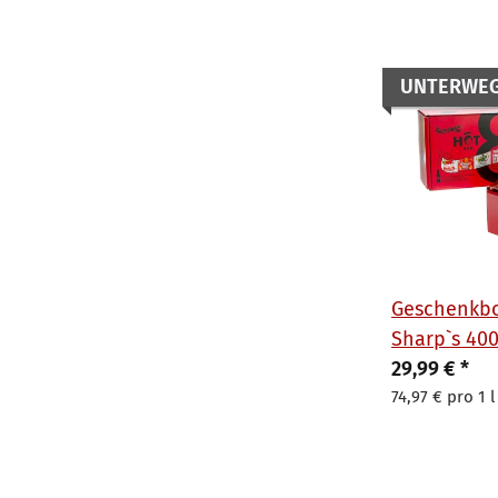
UNTERWE
Geschenkbo
Sharp`s 400
29,99 €
*
74,97 € pro 1 l