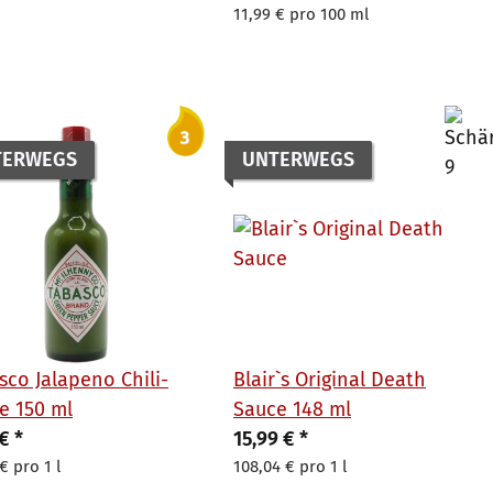
11,99 € pro 100 ml
TERWEGS
UNTERWEGS
sco Jalapeno Chili-
Blair`s Original Death
e 150 ml
Sauce 148 ml
 €
*
15,99 €
*
€ pro 1 l
108,04 € pro 1 l