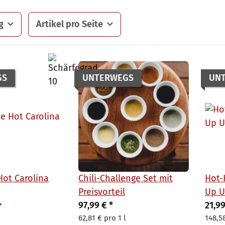
g
Artikel pro Seite
GS
UNTERWEGS
UN
 Hot Carolina
Chili-Challenge Set mit
Hot-
Preisvorteil
Up U
97,99 €
*
148 
21,9
62,81 € pro 1 l
148,58