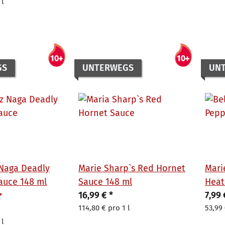
 l
GS
UNTERWEGS
UN
Naga Deadly
Marie Sharp`s Red Hornet
Mari
Sauce 148 ml
Sauce 148 ml
Heat
16,99 €
*
Sauc
7,99
114,80 € pro 1 l
53,99 
 l