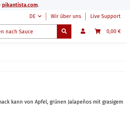
e
pikantista.com
.
DE
Wir über uns
Live Support
0,00 €
ack kann von Apfel, grünen Jalapeños mit grasigem