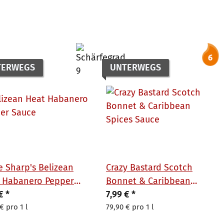
TERWEGS
UNTERWEGS
e Sharp's Belizean
Crazy Bastard Scotch
 Habanero Pepper
Bonnet & Caribbean
e 148 ml
 €
*
Spices Sauce 100 ml
7,99 €
*
€ pro 1 l
79,90 € pro 1 l