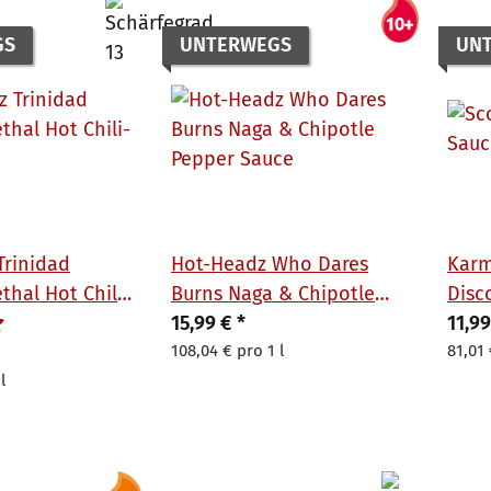
GS
UNTERWEGS
UN
Trinidad
Hot-Headz Who Dares
Karm
thal Hot Chili-
Burns Naga & Chipotle
Disc
ml
Sauce 148 ml
15,99 €
*
11,9
108,04 € pro 1 l
81,01 
l