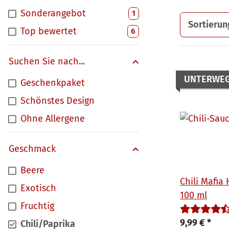
Sonderangebot
Artikel gefunden
1
Sortierun
Top bewertet
Artikel gefunden
6
Suchen Sie nach...
UNTERWE
Geschenkpaket
Schönstes Design
Ohne Allergene
Geschmack
Beere
Chili Mafia
Exotisch
100 ml
Fruchtig
9,99 €
*
Chili/Paprika