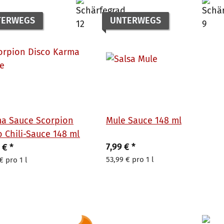
TERWEGS
UNTERWEGS
a Sauce Scorpion
Mule Sauce 148 ml
o Chili-Sauce 148 ml
7,99 €
*
9 €
*
53,99 € pro 1 l
€ pro 1 l