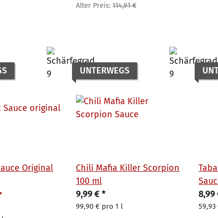
Alter Preis:
114,91 €
GS
UNTERWEGS
UN
auce Original
Chili Mafia Killer Scorpion
Taba
100 ml
Sauc
9,99 €
*
8,99
99,90 € pro 1 l
59,93 