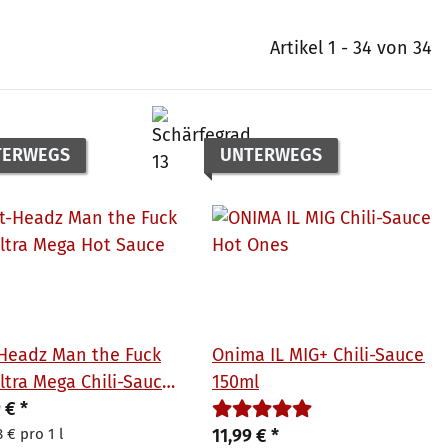
Artikel 1 - 34 von 34
TERWEGS
UNTERWEGS
Headz Man the Fuck
Onima IL MIG+ Chili-Sauce
ltra Mega Chili-Sauce
150ml
ml
9 €
*
 € pro 1 l
11,99 €
*