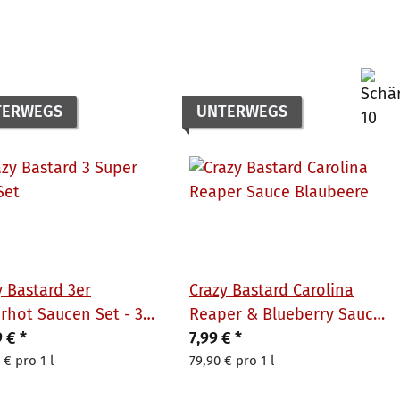
TERWEGS
UNTERWEGS
y Bastard 3er
Crazy Bastard Carolina
rhot Saucen Set - 300
Reaper & Blueberry Sauce
9 €
*
100 ml
7,99 €
*
 € pro 1 l
79,90 € pro 1 l