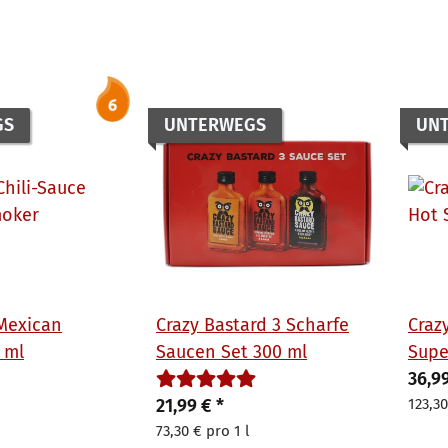
GS
UNTERWEGS
UN
 Mexican
Crazy Bastard 3 Scharfe
Craz
 ml
Saucen Set 300 ml
Supe
ml
36,9
21,99 €
*
123,30
73,30 € pro 1 l