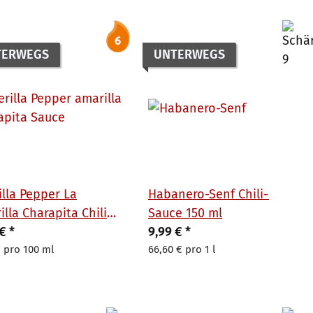
TERWEGS
UNTERWEGS
illa Pepper La
Habanero-Senf Chili-
illa Charapita Chili
Sauce 150 ml
e 100ml
 €
*
9,99 €
*
€ pro 100 ml
66,60 € pro 1 l