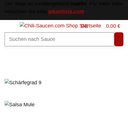
Der Shop ist vorübergehend
inaktiv
. Für mehr Infos
besuchen Sie bitte
pikantista.com
.
DE
0,00 €