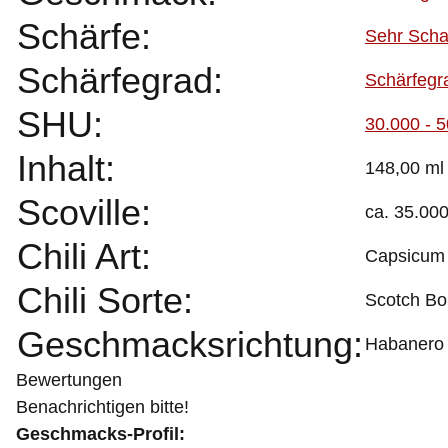
Schärfe:
Sehr Scha
Schärfegrad:
Schärfegr
SHU:
30.000 - 
Inhalt:
148,00 ml
Scoville:
ca. 35.00
Chili Art:
Capsicum
Chili Sorte:
Scotch Bo
Geschmacksrichtung:
Habanero
Bewertungen
Benachrichtigen bitte!
Geschmacks-Profil: