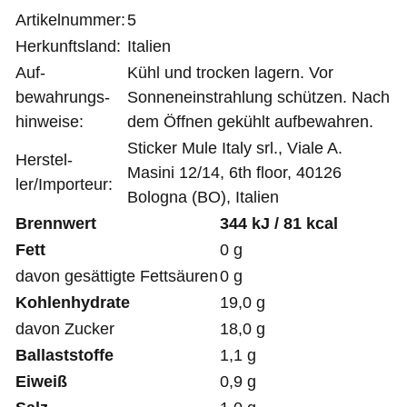
Artikelnummer:
5
Herkunftsland:
Italien
Auf­
Kühl und trocken lagern. Vor
bewahrungs­
Sonnen­einstrahlung schützen. Nach
hinweise:
dem Öffnen gekühlt aufbewahren.
Sticker Mule Italy srl., Viale A.
Her­stel­
Masini 12/14, 6th floor, 40126
ler/Import­eur:
Bologna (BO), Italien
Brennwert
344 kJ / 81 kcal
Fett
0 g
davon gesättigte Fettsäuren
0 g
Kohlenhydrate
19,0 g
davon Zucker
18,0 g
Ballaststoffe
1,1 g
Eiweiß
0,9 g