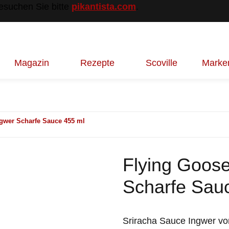
besuchen Sie bitte
pikantista.com
.
Magazin
Rezepte
Scoville
Marke
ngwer Scharfe Sauce 455 ml
Flying Goose
Scharfe Sau
Sriracha Sauce Ingwer von