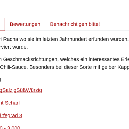
Bewertungen
Benachrichtigen bitte!
Racha wo sie im letzten Jahrhundert erfunden wurden. 
viert wurde.
n Geschmacksrichtungen, welches ein interessantes Erle
Chili-Sauce. Besonders bei dieser Sorte mit gelber Kappe
t
g
Salzig
Süß
Würzig
ht Scharf
rfegrad 3
0 - 3.000