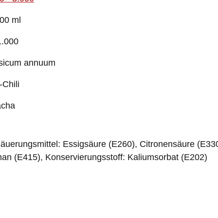
00 ml
1.000
sicum annuum
-Chili
acha
Säuerungsmittel: Essigsäure (E260), Citronensäure (E3
han (E415), Konservierungsstoff: Kaliumsorbat (E202)